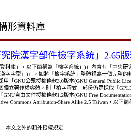
構形資料庫
研究院漢字部件檢字系統」
2.65
版
資料庫」，以下簡稱為「檢字系統」
)
」內含有「中央研
漢字字型」
)
」，如將「檢字系統」整體視為一個完整的
採用「
GNU
公眾授權條款
3.0
版本
(GNU General Public Lice
個獨立著作權客體，則「檢字程式」部份仍是採取「
GPL
「
GNU
自由文件授權條款
1.2
版本
(GNU Free Documentation
ative Commons Attribution-Share Alike 2.5 Taiwan
，以下簡
3
」本文之外的額外授權規定：