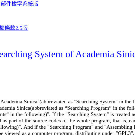
字部件檢字系統版
條款2.5版
arching System of Academia Sinic
ademia Sinica"(abbreviated as "Searching System" in the fol
emia Sinica(abbreviated as “Searching Program“ in the follo
s“ in the following)". If the "Searching System" is treated a
as part of the source codes of the whole program, that is, e
ollowing)". And if the "Searching Program" and "Assembling F
 be viewed as a computer program, distributing under "GPL3".