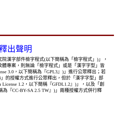
釋出聲明
究院漢字部件檢字程式
(
以下簡稱為「檢字程式」
)
」，
軟體專案，則無論「檢字程式」或是「漢字字型」皆
nse 3.0
，以下簡稱為『
GPL3
』
)
」進行公眾釋出；若
3
」的授權方式進行公眾釋出，但於「漢字字型」部
 License 1.2
，以下簡稱『
GFDL1.2
』
)
」，以及「創
稱為『
CC-BY-SA 2.5 TW
』
)
」兩種授權方式併行釋