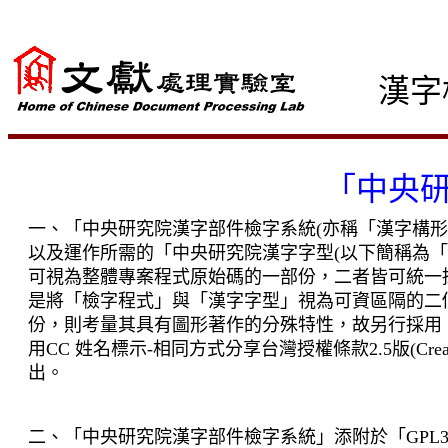
漢字
「中央
一、「中央研究院漢字部件檢字系統
(
亦稱「漢字構形
以及運作所需的「中央研究院漢字字型
(
以下簡稱為「
可視為整體專案程式原始碼的一部份，二者皆可統一
是將「檢字程式」與「漢字字型」視為可資區隔的二
份，則考量其具有圖形著作的分殊特性，故另行採用
用
CC
姓名標示
-
相同方式分享台灣授權條款
2.5
版
(Cre
出。
二、「中央研究院漢字部件檢字系統」添附於「
GPL