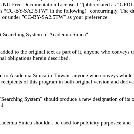
er "GNU Free Documentation License 1.2(abbreviated as “GFD
as “CC-BY-SA2.5TW“ in the following)" concurringly. The dua
2" or under "CC-BY-SA2.5TW" as your preference.
t Searching System of Academia Sinica"
added to the original text as part of it, anyone who conveys 
nal obligations herein described.
ted to Academia Sinica in Taiwan, anyone who conveys whole o
e recipients of this program in both original version and deriv
earching System" should produce a new designation of its own
nd
cademia Sinica shouldn't be used for publicity purposes; and