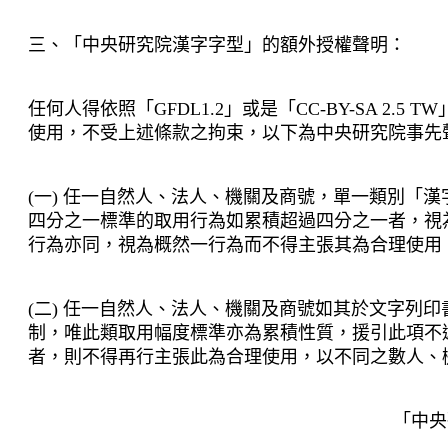
三、「中央研究院漢字字型」的額外授權聲明：
任何人得依照「
GFDL1.2
」或是「
CC-BY-SA 2.5 TW
使用，不受上述條款之拘束，以下為中央研究院事先
(
一
)
任一自然人、法人、機關及商號，單一類別「漢
四分之一標準的取用行為如累積超過四分之一者，視
行為亦同，視為概然一行為而不得主張其為合理使用
(
二
)
任一自然人、法人、機關及商號如其於文字列印
制，唯此類取用幅度標準亦為累積性質，援引此項不
者，則不得再行主張此為合理使用，以不同之數人、
「中央