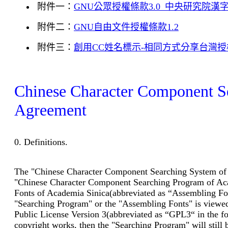
附件一：
GNU
公眾授權條款
3.0_
中央研究院漢
附件二：
GNU
自由文件授權條款
1.2
附件三：
創用CC姓名標示-相同方式分享台灣授權
Chinese Character Component Se
Agreement
0. Definitions.
The "Chinese Character Component Searching System of Ac
"Chinese Character Component Searching Program of Acad
Fonts of Academia Sinica(abbreviated as “Assembling Font
"Searching Program" or the "Assembling Fonts" is viewed 
Public License Version 3(abbreviated as “GPL3“ in the f
copyright works, then the "Searching Program" will still