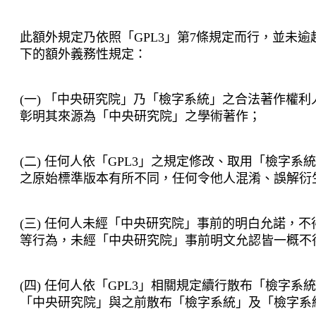
此額外規定乃依照「
GPL3
」第
7
條規定而行，並未逾
下的額外義務性規定：
(
一
)
「中央研究院」乃「檢字系統」之合法著作權利
彰明其來源為「中央研究院」之學術著作；
(
二
)
任何人依「
GPL3
」之規定修改、取用「檢字系統
之原始標準版本有所不同，任何令他人混淆、誤解衍
(
三
)
任何人未經「中央研究院」事前的明白允諾，不
等行為，未經「中央研究院」事前明文允認皆一概不
(
四
)
任何人依「
GPL3
」相關規定續行散布「檢字系統
「中央研究院」與之前散布「檢字系統」及「檢字系