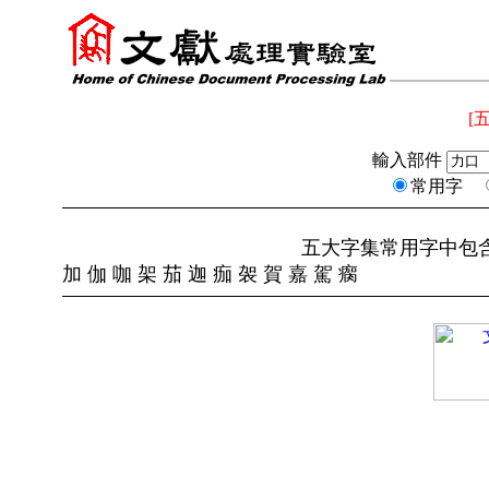
[
輸入部件
常用字
五大字集常用字中包
加 伽 咖 架 茄 迦 痂 袈 賀 嘉 駕 瘸