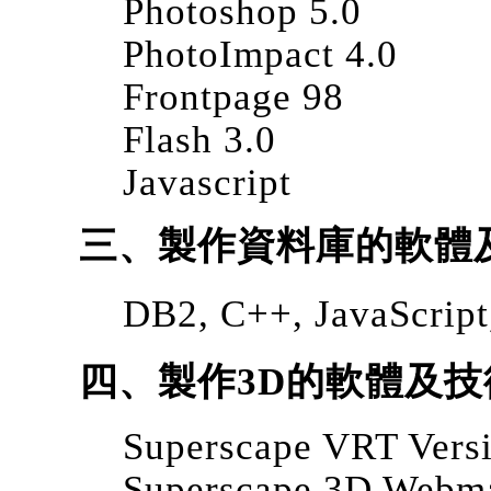
Photoshop 5.0
PhotoImpact 4.0
Frontpage 98
Flash 3.0
Javascript
三、製作資料庫的軟體
DB2, C++, JavaScri
四、製作3D的軟體及技
Superscape VRT Versi
Superscape 3D Webma