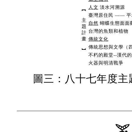
人文
淡水河溯源
︻
臺灣原住民 —— 
主
自然
蝴蝶生態面面
題
台灣的魚類和植物
計
畫
傳統文化
傳統思想與文學（
︼
不朽的殿堂--漢代
火器與明清戰爭
圖三：八十七年度主