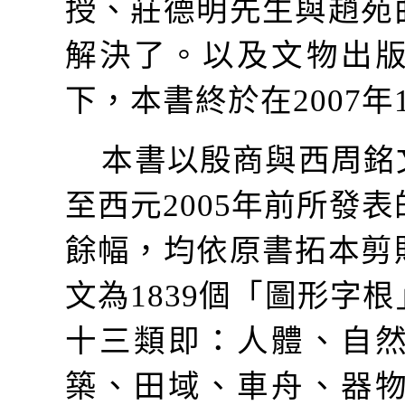
授、莊德明先生與趙苑
解決了。以及文物出
下，本書終於在
2007
年
本書以殷商與西周銘
至西元
2005
年前所發表
餘幅，均依原書拓本剪
文為
1839
個「圖形字根
十三類即：人體、自
築、田域、車舟、器