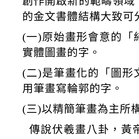
創作開啟新的範疇領域
的金文書體結構大致可
(
一
)
原始畫形會意的「
實體圖畫的字。
(
二
)
是筆畫化的「圖形
用筆畫寫輪郭的字。
(
三
)
以精簡筆畫為主所
傳說伏羲畫八卦，黃